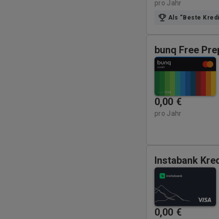
pro Jahr
Als “Beste Kred
bunq Free Pre
0,00
€
pro Jahr
Instabank Kred
0,00
€