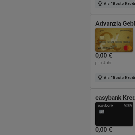
Als “Beste Kred
Advanzia Geb
0,00
€
pro Jahr
Als “Beste Kred
easybank Kred
0,00
€