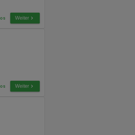
Weiter
fos
Weiter
fos