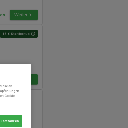
Weiter
fos
15
€ Startbonus
Weiter
fos
diese ab.
 Empfehlungen
den Cookie
 Fortfahren