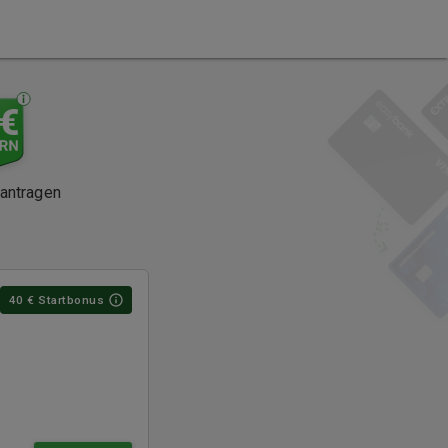
eantragen
40
€ Startbonus