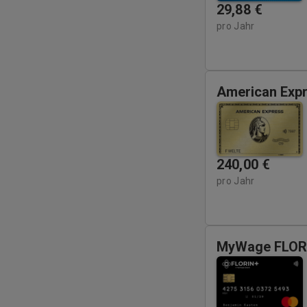
29,88
€
pro Jahr
American Expr
240,00
€
pro Jahr
MyWage FLORI