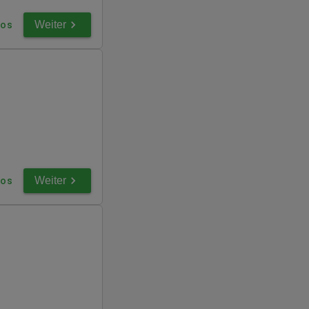
Weiter
fos
Weiter
fos