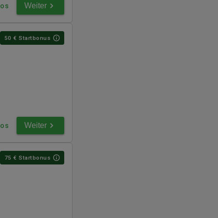
Weiter
fos
50
€ Startbonus
Weiter
fos
75
€ Startbonus