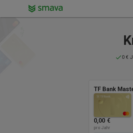
K
0 € 
TF Bank Mast
0,00
€
pro Jahr