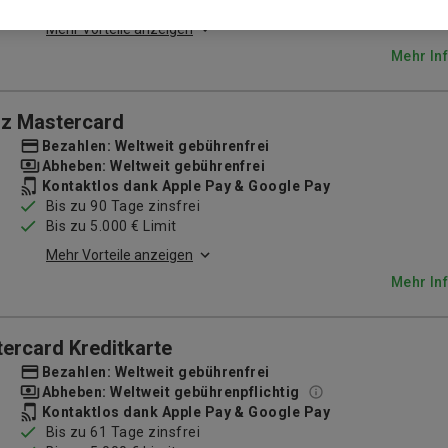
Optionales Sofortgeld aufs Girokonto möglich
Mehr Vorteile anzeigen
Mehr In
nz Mastercard
Bezahlen: Weltweit gebührenfrei
Abheben: Weltweit gebührenfrei
Kontaktlos dank Apple Pay & Google Pay
Bis zu 90 Tage zinsfrei
Bis zu 5.000 € Limit
Mehr Vorteile anzeigen
Mehr In
ercard Kreditkarte
Bezahlen: Weltweit gebührenfrei
Abheben: Weltweit gebührenpflichtig
Kontaktlos dank Apple Pay & Google Pay
Bis zu 61 Tage zinsfrei