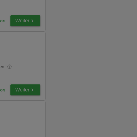
Weiter
fos
ben
Weiter
fos